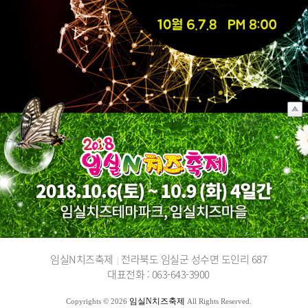
임실N치즈축제
전라북도 임실군 성수면 도인리 687
|
대표전화 : 063-643-3900
임실N치즈축제
Copyrights © 2026
All Rights Reserved.