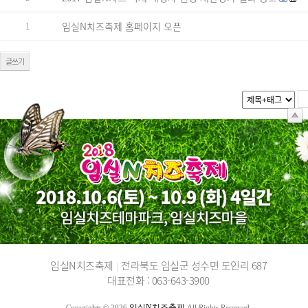
임실N치즈축제 홈페이지 오픈
1
글쓰기
임실N치즈축제
전라북도 임실군 성수면 도인리 687
|
대표전화 : 063-643-3900
임실N치즈축제
Copyrights © 2026
All Rights Reserved.