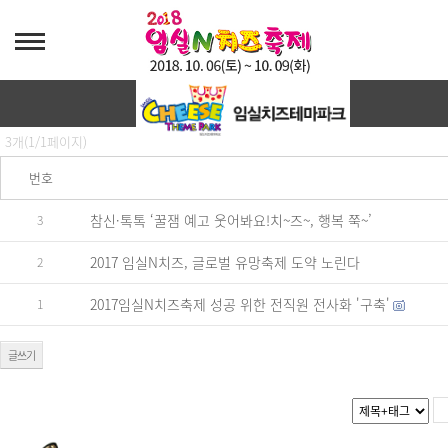
보도자료
3개(1/1페이지)
번호
참신·톡톡 ‘꿀잼 예고 웃어봐요!치~즈~, 행복 쭉~’
3
2017 임실N치즈, 글로벌 유망축제 도약 노린다
2
2017임실N치즈축제 성공 위한 전직원 전사화 '구축'
1
글쓰기