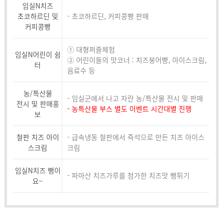
임실N치즈
초코하르딘 및
- 초코하르딘, 커피콩빵 판매
커피콩빵
① 대형퍼즐체험
임실N어린이 쉼
② 어린이들의 맛코너 : 치즈붕어빵, 아이스크림,
터
음료수 등
농/특산물
- 임실군에서 나고 자란 농/특산물 전시 및 판매
전시 및 판매홍
- 농특산물 부스 별도 이벤트 시간대별 진행
보
철판 치즈 아이
- 급속냉동 철판에서 즉석으로 만든 치즈 아이스
스크림
크림
임실N치즈 뻥이
- 파마산 치즈가루를 첨가한 치즈맛 뻥튀기
요~