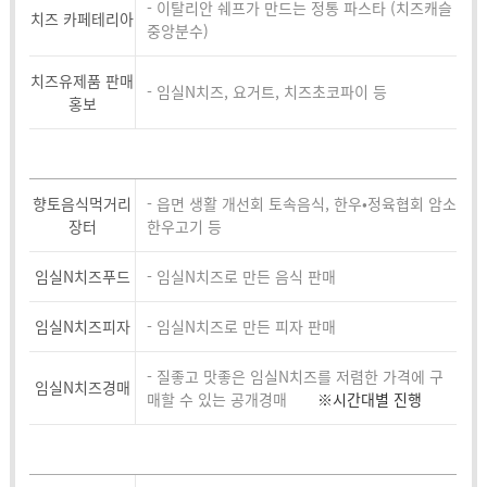
- 이탈리안 쉐프가 만드는 정통 파스타 (치즈캐슬
치즈 카페테리아
중앙분수)
치즈유제품 판매
- 임실N치즈, 요거트, 치즈초코파이 등
홍보
향토음식먹거리
- 읍면 생활 개선회 토속음식, 한우•정육협회 암소
장터
한우고기 등
임실N치즈푸드
- 임실N치즈로 만든 음식 판매
임실N치즈피자
- 임실N치즈로 만든 피자 판매
- 질좋고 맛좋은 임실N치즈를 저렴한 가격에 구
임실N치즈경매
매할 수 있는 공개경매
※시간대별 진행