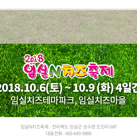
임실N치즈축제
전라북도 임실군 성수면 도인리 687
|
대표전화 : 063-643-3900