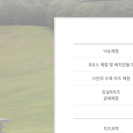
낙농체험
B코스 체험 및 배지만들
나만의 수제 치즈 체험
임실N치즈
공예체험
치즈과학