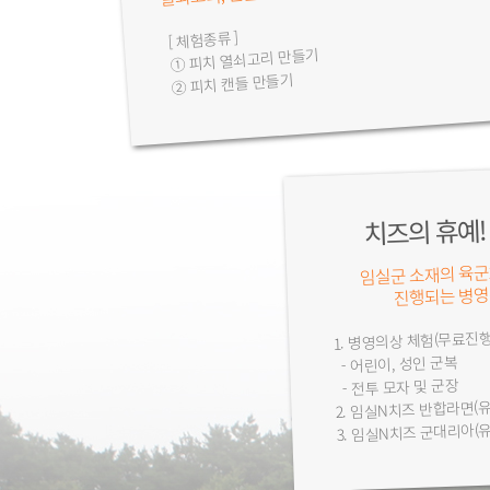
[ 체험종류 ]
① 피치 열쇠고리 만들기
② 피치 캔들 만들기
치즈의 휴예!
임실군 소재의 육군
진행되는 병영
1. 병영의상 체험(무료진행
- 어린이, 성인 군복
- 전투 모자 및 군장
2. 임실N치즈 반합라면(
3. 임실N치즈 군대리아(