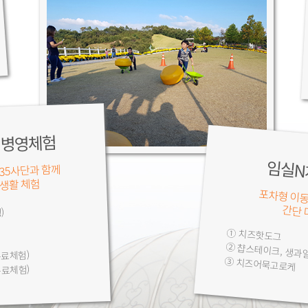
 병영체험
임실N
35사단과 함께
생활 체험
포차형 이동
간단 
)
① 치즈핫도그
② 챱스테이크, 생과
유료체험)
③ 치즈어묵고로케
유료체험)