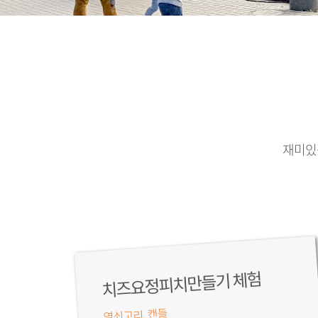
재미있
치즈요정피치만들기 체험
열쇠고리, 캔들