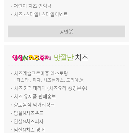
어린이 치즈 인형극
치즈~스마일! 스마일이벤트
공연(7)
맛깔난
치즈
치즈캐슬프로마쥬 레스토랑
- 파스타 , 피자, 치즈돈가스, 도리아,등
치즈 카페테리아 (치즈요리-중앙분수)
치즈 유제품 판매홍보
향토음식 먹거리장터
임실N치즈푸드
임실N치즈피자
임실N치즈 경매