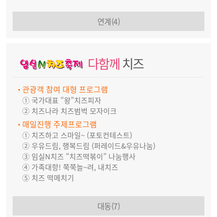
연계(4)
다함께
치즈
관광객 참여 대형 프로그램
① 국가대표 “왕”치즈피자
② 치즈나라 치즈범벅 모자이크
매일진행 주제프로그램
① 치즈하고 스마일~ (포토컨테스트)
② 우유드림, 행복드림 (퍼레이드&우유나눔)
③ 임실N치즈 “치즈떡볶이” 나눔행사
④ 가족대항! 쭉쭉늘~려, 내치즈
⑤ 치즈 떡메치기
대동(7)