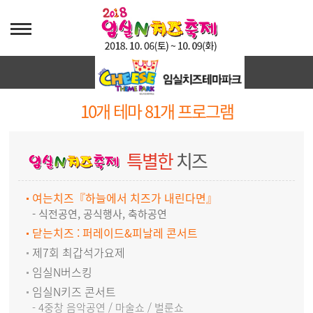
테마별
프로그램
10개 테마 81개 프로그램
특별한
치즈
여는치즈『하늘에서 치즈가 내린다면』
- 식전공연, 공식행사, 축하공연
닫는치즈 : 퍼레이드&피날레 콘서트
제7회 최갑석가요제
임실N버스킹
임실N키즈 콘서트
- 4중창 음악공연 / 마술쇼 / 벌룬쇼