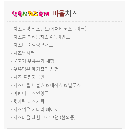
마을
치즈
치즈팡팡 키즈랜드(에어바운스놀이터)
치즈를 쏴라! (치즈경품이벤트)
치즈마을 힐링콘서트
치즈낚시터
물고기 우유주기 체험
우유먹은 메기잡기 체험
치즈 프린지공연
치즈마을 버블쇼 & 매직쇼 & 벌룬쇼
어린이 치즈인형극
윷가락 치즈가락
치즈먹은 키다리 삐에로
치즈마을 체험 프로그램 (협의중)