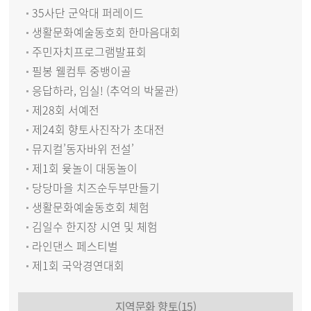
35사단 군악대 퍼레이드
생활문화예술동호회 한마음대회
주민자치프로그램발표회
필봉 웰컴투 중뱅이골
응답하라, 임실! (추억의 박물관)
제28회 서예전
제24회 향토사진작가 초대전
뮤지컬’동자바위 전설’
제1회 윷놀이 대동놀이
당당마을 치즈순두부만들기
생활문화예술동호회 체험
김일수 한지장 시연 및 체험
라인댄스 페스티벌
제1회 국악경연대회
지역문화 향토(15)