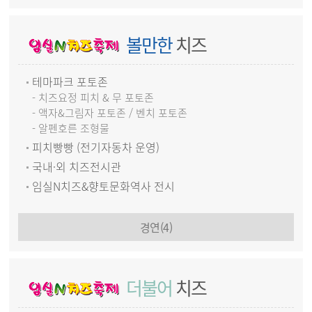
볼만한
치즈
테마파크 포토존
- 치즈요정 피치 & 무 포토존
- 액자&그림자 포토존 / 벤치 포토존
- 알펜호른 조형물
피치빵빵 (전기자동차 운영)
국내·외 치즈전시관
임실N치즈&향토문화역사 전시
경연(4)
더불어
치즈