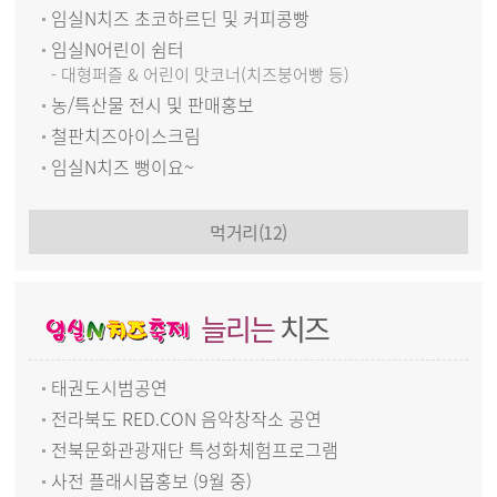
임실N치즈 초코하르딘 및 커피콩빵
임실N어린이 쉼터
- 대형퍼즐 & 어린이 맛코너(치즈붕어빵 등)
농/특산물 전시 및 판매홍보
철판치즈아이스크림
임실N치즈 뻥이요~
먹거리(12)
늘리는
치즈
태권도시범공연
전라북도 RED.CON 음악창작소 공연
전북문화관광재단 특성화체험프로그램
사전 플래시몹홍보 (9월 중)