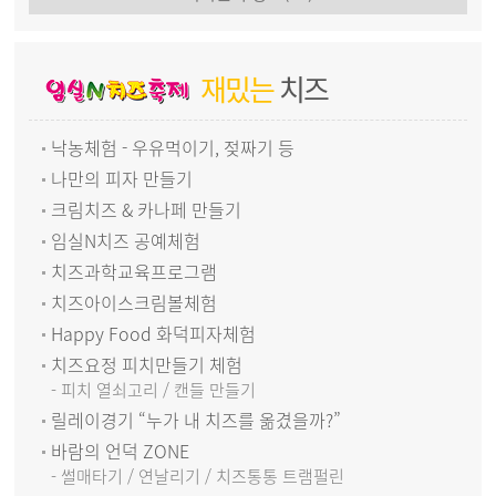
재밌는
치즈
낙농체험 - 우유먹이기, 젖짜기 등
나만의 피자 만들기
크림치즈 & 카나페 만들기
임실N치즈 공예체험
치즈과학교육프로그램
치즈아이스크림볼체험
Happy Food 화덕피자체험
치즈요정 피치만들기 체험
- 피치 열쇠고리 / 캔들 만들기
릴레이경기 “누가 내 치즈를 옮겼을까?”
바람의 언덕 ZONE
- 썰매타기 / 연날리기 / 치즈통통 트램펄린