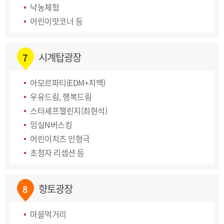
낙농체험
어린이맛코너 등
시계탑광장
7
아모르파티(EDM+치맥)
우유드림, 행복드림
스타셰프챌린지(최현석)
임실N버스킹
어린이치즈 인형극
초청자 리셉션 등
향토광장
8
마을먹거리