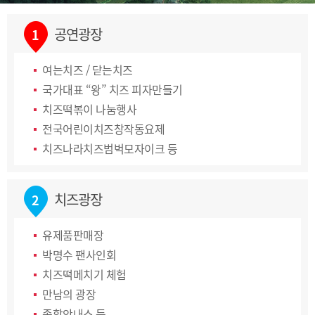
공연광장
1
여는치즈 / 닫는치즈
국가대표 “왕” 치즈 피자만들기
치즈떡볶이 나눔행사
전국어린이치즈창작동요제
치즈나라치즈범벅모자이크 등
치즈광장
2
유제품판매장
박명수 팬사인회
치즈떡메치기 체험
만남의 광장
종합안내소 등