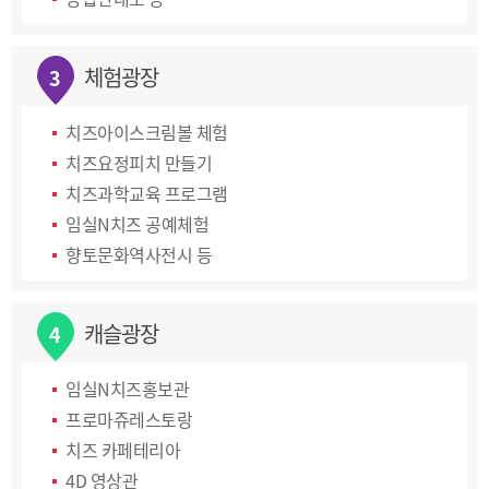
체험광장
3
치즈아이스크림볼 체험
치즈요정피치 만들기
치즈과학교육 프로그램
임실N치즈 공예체험
향토문화역사전시 등
캐슬광장
4
임실N치즈홍보관
프로마쥬레스토랑
치즈 카페테리아
4D 영상관