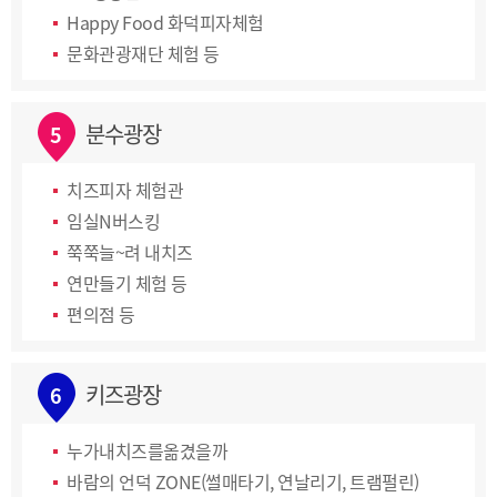
Happy Food 화덕피자체험
문화관광재단 체험 등
분수광장
5
치즈피자 체험관
임실N버스킹
쭉쭉늘~려 내치즈
연만들기 체험 등
편의점 등
키즈광장
6
누가내치즈를옮겼을까
바람의 언덕 ZONE(썰매타기, 연날리기, 트램펄린)