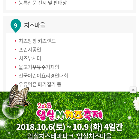
농특산품 전시 및 판매장
치즈마을
9
치즈팡팡 키즈랜드
프린지공연
치즈낚시터
물고기우유주기체험
전국어린이요리경연대회
우유먹은 메기잡기 등