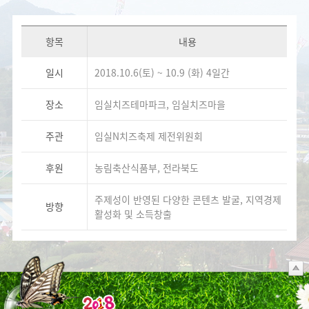
항목
내용
일시
2018.10.6(토) ~ 10.9 (화) 4일간
장소
임실치즈테마파크, 임실치즈마을
주관
임실N치즈축제 제전위원회
후원
농림축산식품부, 전라북도
주제성이 반영된 다양한 콘텐츠 발굴, 지역경제
방향
활성화 및 소득창출