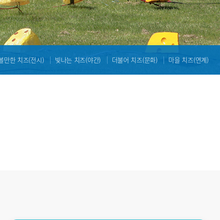
볼만한 치즈(전시)
빛나는 치즈(야간)
더불어 치즈(문화)
마을 치즈(연계)