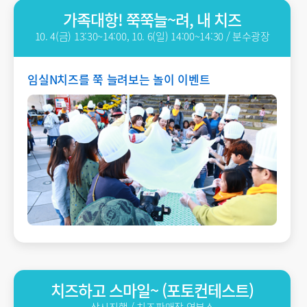
가족대항! 쭉쭉늘~려, 내 치즈
10. 4(금) 13:30~14:00, 10. 6(일) 14:00~14:30 / 분수광장
임실N치즈를 쭉 늘려보는 놀이 이벤트
치즈하고 스마일~ (포토컨테스트)
상시진행 / 치즈판매장 옆부스